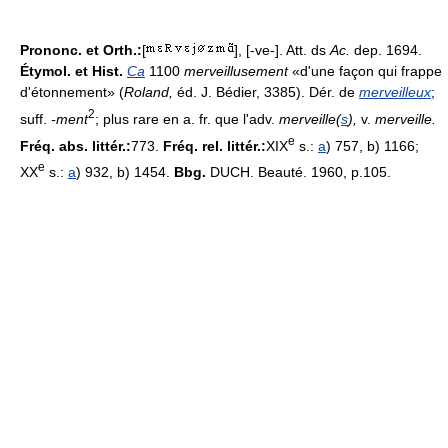
Prononc. et Orth.:
[
], [-ve-]. Att. ds
Ac.
dep. 1694.
Étymol. et Hist.
Ca
1100
merveillusement
«d'une façon qui frappe
d'étonnement» (
Roland,
éd. J. Bédier, 3385). Dér. de
merveilleux
;
2
suff.
-ment
; plus rare en a. fr. que l'adv.
merveille(
s
),
v.
merveille.
e
Fréq. abs. littér.:
773.
Fréq. rel. littér.:
XIX
s.:
a
) 757, b) 1166;
e
XX
s.:
a
) 932, b) 1454.
Bbg.
DUCH. Beauté. 1960, p.105.