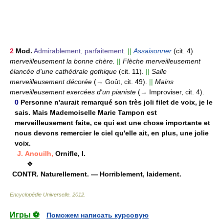
2
Mod.
Admirablement, parfaitement.
||
Assaisonner
(cit. 4)
merveilleusement la bonne chère.
||
Flèche merveilleusement
élancée d'une cathédrale gothique
(cit. 11).
||
Salle
merveilleusement décorée
(→ Goût, cit. 49).
||
Mains
merveilleusement exercées d'un pianiste
(→ Improviser, cit. 4).
0
Personne n'aurait remarqué son très joli filet de voix, je le
sais. Mais Mademoiselle Marie Tampon est
merveilleusement faite, ce qui est une chose importante et
nous devons remercier le ciel qu'elle ait, en plus, une jolie
voix.
J. Anouilh,
Ornifle, I.
❖
CONTR.
Naturellement. — Horriblement, laidement.
Encyclopédie Universelle
.
2012
.
Игры ⚽
Поможем написать курсовую