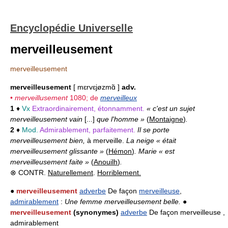
Encyclopédie Universelle
merveilleusement
merveilleusement
merveilleusement
[ mɛrvɛjøzmɑ̃ ]
adv.
•
merveillusement
1080; de
merveilleux
1
♦
Vx
Extraordinairement, étonnamment.
« c'est un sujet
merveilleusement vain
[...]
que l'homme »
(
Montaigne
)
.
2
♦
Mod.
Admirablement, parfaitement.
Il se porte
merveilleusement bien,
à merveille.
La neige « était
merveilleusement glissante »
(
Hémon
)
. Marie « est
merveilleusement faite »
(
Anouilh
)
.
⊗ CONTR.
Naturellement
.
Horriblement.
●
merveilleusement
adverbe
De façon
merveilleuse
,
admirablement
:
Une femme merveilleusement belle.
●
merveilleusement
(synonymes)
adverbe
De façon merveilleuse ,
admirablement