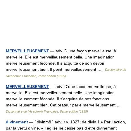
MERVEILLEUSEMENT
— adv. D une façon merveilleuse, à
merveille. Elle est merveilleusement belle. Une imagination
merveilleusement féconde. Il s acquitte de son devoir
merveilleusement bien. Il peint merveilleusement …
Dictionnaire de
l'Academie Francaise, 7eme edition (1835)
MERVEILLEUSEMENT
— adv. D’une façon merveilleuse, à
merveille. Elle est merveilleusement belle. Une imagination
merveilleusement féconde. Il s’acquitte de ses fonctions
merveilleusement bien. Cet orateur parle merveilleusement …
Dictionnaire de l'Academie Francaise, 8eme edition (1935)
divinement
— [ divinmɑ̃ ] adv. • v. 1327; de divin 1 ♦ Par l action,
par la vertu divine. « l église ne cesse pas d être divinement