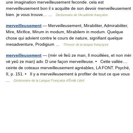
une imagination merveilleusement feconde. cela est
merveilleusement bon il s acquitte de son devoir merveilleusement
bien. je vous trouve… …
Dictionnaire de l'Académie française
merveilleusement
— Merveilleusement, Mirabiliter, Admirabiliter,
Mire, Mirifice, Mirum in modum, Mirabilem in modum. Quelque
chose qui advient contre le cours de nature, signifiant quelque
mesadventure, Prodigium …
Thresor de la langue françoyse
merveilleusement
— (mèr vè lleû ze man, ll mouillées, et non mèr
vè yeû ze man) adv. D une façon merveilleuse. • Cette vallée....
ceinte de coteaux merveilleusement agréables, LA FONT. Psyché,
II, p. 151. • Il y a merveilleusement à profiter de tout ce que vous
…
Dictionnaire de la Langue Française d'Émile Littré