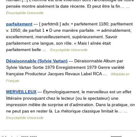
pensée montre aisément la date récente. Et peut être la fin… …
Encyclopédie Universelle
parfaitement
— [ parfɛtmɑ̃ ] adv. • parfetement 1180; parfitement
v. 1050; de parfait 1 ♦ D une manière parfaite. ⇒ admirablement,
excellemment, merveilleusement, supérieurement. Savoir
parfaitement une langue, son rôle. « Mais l aînée était
parfaitement belle …
Encyclopédie Universelle
Déraisonnable (Sylvie Vartan)
— Déraisonnable Album par
Sylvie Vartan Sortie 1979 Enregistrement 1979 Genre variété
française Producteur Jacques Revaux Label RCA …
Wikipédia en
Français
MERVEILLEUX
— Étymologiquement, le merveilleux est un effet
littéraire provoquant chez le lecteur (ou le spectateur) une
impression mêlée de surprise et d’admiration. Dans la pratique, on
ne peut pas en rester là. La rhétorique classique limitait le… …
Encyclopédie Universelle