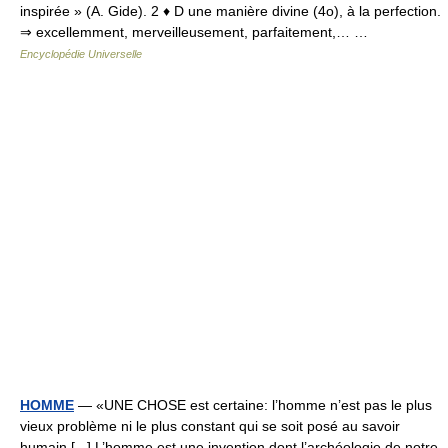
inspirée » (A. Gide). 2 ♦ D une manière divine (4o), à la perfection.
⇒ excellemment, merveilleusement, parfaitement,… …
Encyclopédie Universelle
HOMME
— «UNE CHOSE est certaine: l’homme n’est pas le plus
vieux problème ni le plus constant qui se soit posé au savoir
humain [...] L’homme est une invention dont l’archéologie de notre