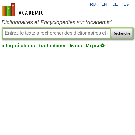
RU
EN
DE
ES
fr-academic.com
Dictionnaires et Encyclopédies sur 'Academic'
Recherche!
interprétations
traductions
livres
Игры ⚽