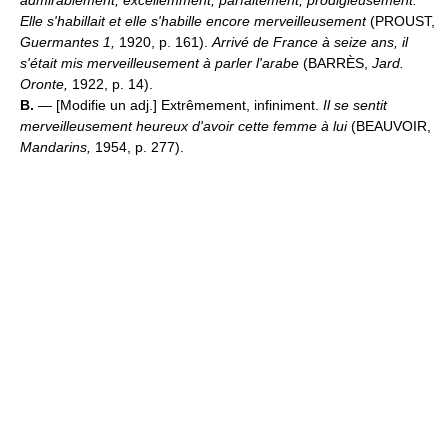
admirablement, excellemment, parfaitement, prodigieusement.
Elle s'habillait et elle s'habille encore merveilleusement
(PROUST,
Guermantes 1,
1920, p. 161).
Arrivé de France à seize ans, il
s'était mis merveilleusement à parler l'arabe
(BARRÈS,
Jard.
Oronte,
1922, p. 14).
B.
— [Modifie un adj.] Extrêmement, infiniment.
Il se sentit
merveilleusement heureux d'avoir cette femme à lui
(BEAUVOIR,
Mandarins,
1954, p. 277).